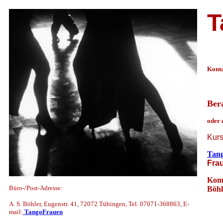
T
Konta
Bera
oder 
Kurs
Tan
Fra
Komm
Büro-/Post-Adresse:
Böhl
A. S. Böhler, Eugenstr. 41, 72072 Tübingen, Tel. 07071-368863, E-
mail:
TangoFrauen